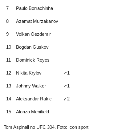
7
Paulo Borrachinha
8
Azamat Murzakanov
9
Volkan Oezdemir
10
Bogdan Guskov
11
Dominick Reyes
12
Nikita Krylov
↗️1
13
Johnny Walker
↗️1
14
Aleksandar Rakic
↙️2
15
Alonzo Menifield
Tom Aspinall no UFC 304. Foto: Icon sport