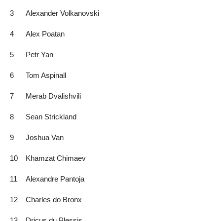
3
Alexander Volkanovski
4
Alex Poatan
5
Petr Yan
6
Tom Aspinall
7
Merab Dvalishvili
8
Sean Strickland
9
Joshua Van
10
Khamzat Chimaev
11
Alexandre Pantoja
12
Charles do Bronx
13
Dricus du Plessis