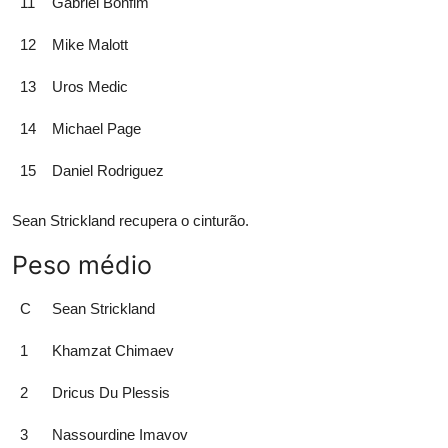
11
Gabriel Bonfim
12
Mike Malott
13
Uros Medic
14
Michael Page
15
Daniel Rodriguez
Sean Strickland recupera o cinturão.
Peso médio
C
Sean Strickland
1
Khamzat Chimaev
2
Dricus Du Plessis
3
Nassourdine Imavov