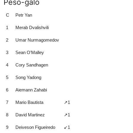
Peso-galo
C
Petr Yan
1
Merab Dvalishvili
2
Umar Nurmagomedov
3
Sean O’Malley
4
Cory Sandhagen
5
Song Yadong
6
Aiemann Zahabi
7
Mario Bautista
↗️1
8
David Martinez
↗️1
9
Deiveson Figueiredo
↙️1