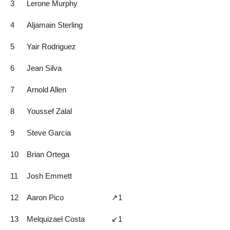
3
Lerone Murphy
4
Aljamain Sterling
5
Yair Rodriguez
6
Jean Silva
7
Arnold Allen
8
Youssef Zalal
9
Steve Garcia
10
Brian Ortega
11
Josh Emmett
12
Aaron Pico
↗️1
13
Melquizael Costa
↙️1