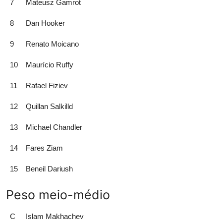
7
Mateusz Gamrot
8
Dan Hooker
9
Renato Moicano
10
Maurício Ruffy
11
Rafael Fiziev
12
Quillan Salkilld
13
Michael Chandler
14
Fares Ziam
15
Beneil Dariush
Peso meio-médio
C
Islam Makhachev