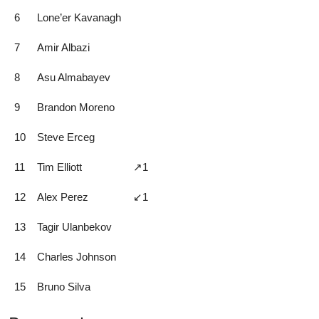
6
Lone’er Kavanagh
7
Amir Albazi
8
Asu Almabayev
9
Brandon Moreno
10
Steve Erceg
11
Tim Elliott
↗️1
12
Alex Perez
↙️1
13
Tagir Ulanbekov
14
Charles Johnson
15
Bruno Silva