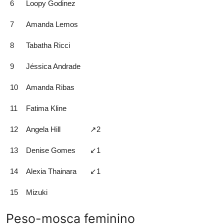
6
Loopy Godinez
7
Amanda Lemos
8
Tabatha Ricci
9
Jéssica Andrade
10
Amanda Ribas
11
Fatima Kline
12
Angela Hill
↗️2
13
Denise Gomes
↙️1
14
Alexia Thainara
↙️1
15
Mizuki
Peso-mosca feminino