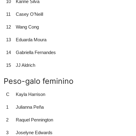
10
Karine Silva
11
Casey O’Neill
12
Wang Cong
13
Eduarda Moura
14
Gabriella Fernandes
15
JJ Aldrich
Peso-galo feminino
C
Kayla Harrison
1
Julianna Peña
2
Raquel Pennington
3
Joselyne Edwards