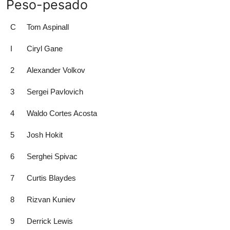
Peso-pesado
C
Tom Aspinall
I
Ciryl Gane
2
Alexander Volkov
3
Sergei Pavlovich
4
Waldo Cortes Acosta
5
Josh Hokit
6
Serghei Spivac
7
Curtis Blaydes
8
Rizvan Kuniev
9
Derrick Lewis