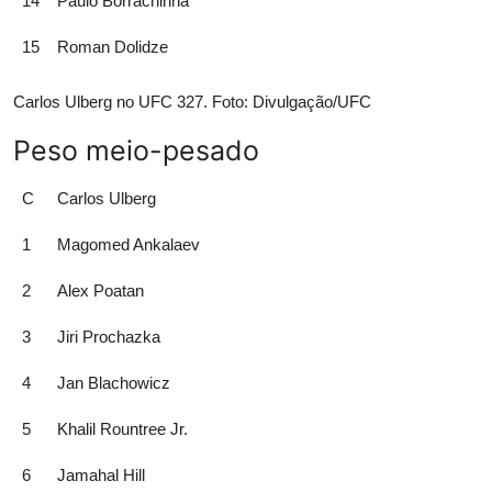
14
Paulo Borrachinha
15
Roman Dolidze
Carlos Ulberg no UFC 327. Foto: Divulgação/UFC
Peso meio-pesado
C
Carlos Ulberg
1
Magomed Ankalaev
2
Alex Poatan
3
Jiri Prochazka
4
Jan Blachowicz
5
Khalil Rountree Jr.
6
Jamahal Hill