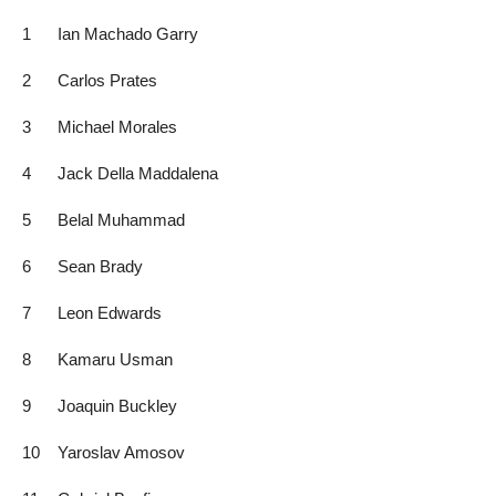
1
Ian Machado Garry
2
Carlos Prates
3
Michael Morales
4
Jack Della Maddalena
5
Belal Muhammad
6
Sean Brady
7
Leon Edwards
8
Kamaru Usman
9
Joaquin Buckley
10
Yaroslav Amosov