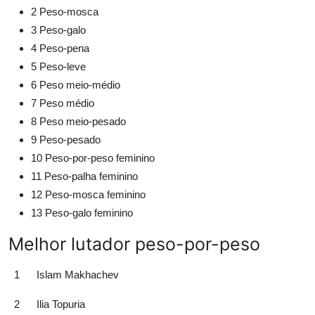
2
Peso-mosca
3
Peso-galo
4
Peso-pena
5
Peso-leve
6
Peso meio-médio
7
Peso médio
8
Peso meio-pesado
9
Peso-pesado
10
Peso-por-peso feminino
11
Peso-palha feminino
12
Peso-mosca feminino
13
Peso-galo feminino
Melhor lutador peso-por-peso
1
Islam Makhachev
2
Ilia Topuria