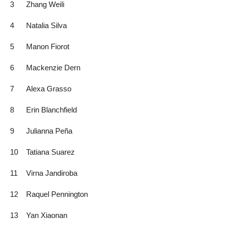
3
Zhang Weili
4
Natalia Silva
5
Manon Fiorot
6
Mackenzie Dern
7
Alexa Grasso
8
Erin Blanchfield
9
Julianna Peña
10
Tatiana Suarez
11
Virna Jandiroba
12
Raquel Pennington
13
Yan Xiaonan