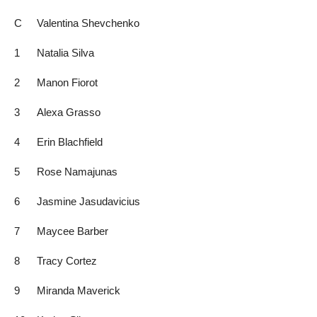
C
Valentina Shevchenko
1
Natalia Silva
2
Manon Fiorot
3
Alexa Grasso
4
Erin Blachfield
5
Rose Namajunas
6
Jasmine Jasudavicius
7
Maycee Barber
8
Tracy Cortez
9
Miranda Maverick