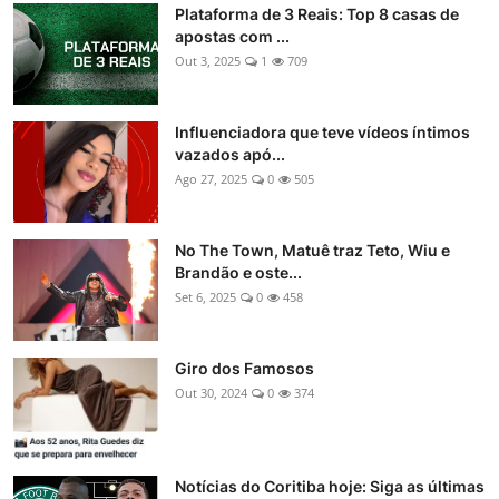
Plataforma de 3 Reais: Top 8 casas de
apostas com ...
Out 3, 2025
1
709
Influenciadora que teve vídeos íntimos
vazados apó...
Ago 27, 2025
0
505
No The Town, Matuê traz Teto, Wiu e
Brandão e oste...
Set 6, 2025
0
458
Giro dos Famosos
Out 30, 2024
0
374
Notícias do Coritiba hoje: Siga as últimas