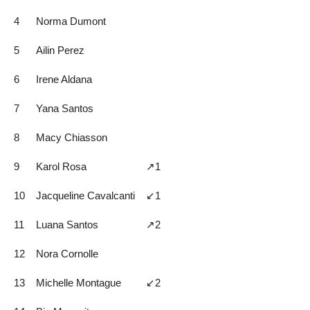
4
Norma Dumont
5
Ailin Perez
6
Irene Aldana
7
Yana Santos
8
Macy Chiasson
9
Karol Rosa
↗️1
10
Jacqueline Cavalcanti
↙️1
11
Luana Santos
↗️2
12
Nora Cornolle
13
Michelle Montague
↙️2