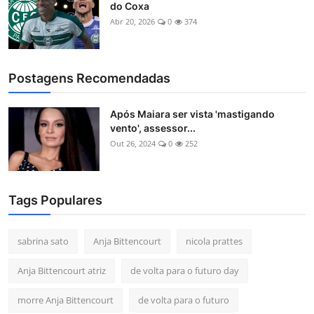
do Coxa
Abr 20, 2026
0
374
Postagens Recomendadas
Após Maiara ser vista 'mastigando
vento', assessor...
Out 26, 2024
0
252
Tags Populares
sabrina sato
Anja Bittencourt
nicola prattes
Anja Bittencourt atriz
de volta para o futuro day
morre Anja Bittencourt
de volta para o futuro