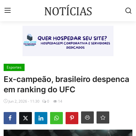
Login
Registrar
Início
Brasil
Esportes
Ex-campeão, brasileiro despenca
Esportes
em ranking do UFC
Vales de Minas
Jun 2, 2026 - 11:30
0
14
Celebridades e Famosos
Contato
Galeria