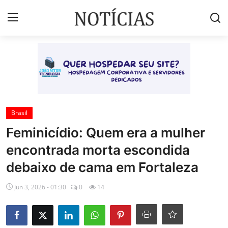
Login
Registrar
Início
Brasil
Brasil
Feminicídio: Quem era a mulher
Esportes
encontrada morta escondida
Vales de Minas
debaixo de cama em Fortaleza
Celebridades e Famosos
Jun 3, 2026 - 01:30
0
14
Contato
Galeria