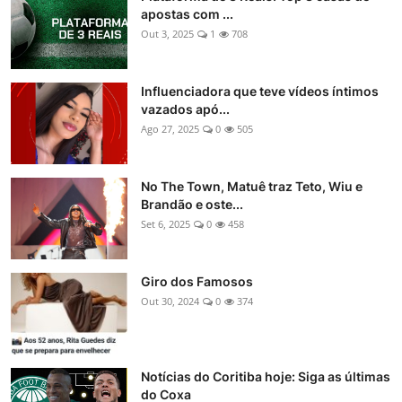
apostas com ...
Out 3, 2025
1
708
Influenciadora que teve vídeos íntimos
vazados apó...
Ago 27, 2025
0
505
No The Town, Matuê traz Teto, Wiu e
Brandão e oste...
Set 6, 2025
0
458
Giro dos Famosos
Out 30, 2024
0
374
Notícias do Coritiba hoje: Siga as últimas
do Coxa