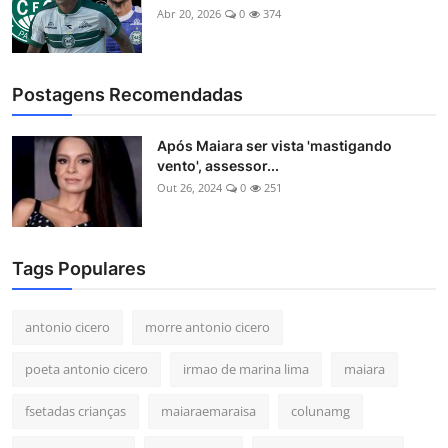
Abr 20, 2026
0
374
Postagens Recomendadas
Após Maiara ser vista 'mastigando
vento', assessor...
Out 26, 2024
0
251
Tags Populares
antonio cicero
morre antonio cicero
poeta antonio cicero
irmao de marina lima
maiara
fsetadas crianças
maiaraemaraisa
colunamg