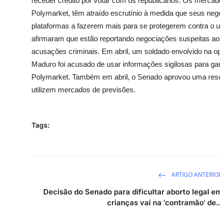
receber crédito por votar com os republicanos. Os mercados
Polymarket, têm atraído escrutínio à medida que seus ne
plataformas a fazerem mais para se protegerem contra o 
afirmaram que estão reportando negociações suspeitas ao
acusações criminais. Em abril, um soldado envolvido na op
Maduro foi acusado de usar informações sigilosas para g
Polymarket. Também em abril, o Senado aprovou uma resol
utilizem mercados de previsões.
Tags:
ARTIGO ANTERIO
Decisão do Senado para dificultar aborto legal e
crianças vai na 'contramão' de..