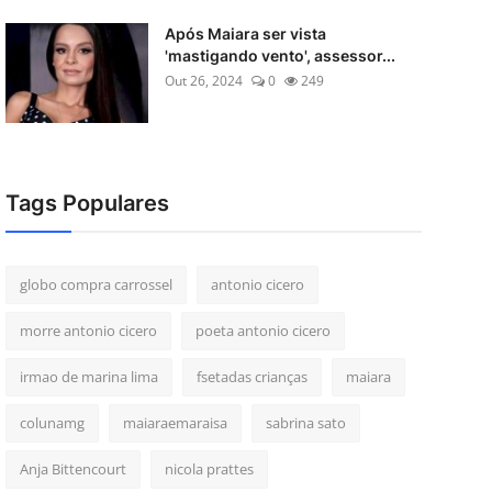
Após Maiara ser vista
'mastigando vento', assessor...
Out 26, 2024
0
249
Tags Populares
globo compra carrossel
antonio cicero
morre antonio cicero
poeta antonio cicero
irmao de marina lima
fsetadas crianças
maiara
colunamg
maiaraemaraisa
sabrina sato
Anja Bittencourt
nicola prattes