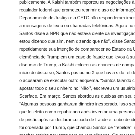
publicamente. A Kalshi também reportou as negociações
regulador federal que prometeu reprimir o uso de informaç
Departamento de Justiça e a CFTC não responderam imed
a mensagens de texto ou chamadas telefônicas. Agora no
Santos disse à NPR que não estava ciente da investigação
estou dizendo que sim, nem dizendo que não”, disse Sant
repetidamente sua intenção de comparecer ao Estado da U
clemência de Trump em um caso de fraude que levou à s
discurso de Trump, a Kalshi colocou as chances de comp
início do discurso, Santos postou no X que havia sido reti
o acusaram de executar outro esquema. “Santos falando co
apostar todo o seu dinheiro no 'Não'”, escreveu um usuári
Scarface. Em março, Santos abordou as queixas em seu po
“Algumas pessoas ganharam dinheiro inesperado. Isso ser
que foi eleito como republicano após inventar uma persona 
de prisão após se declarar culpado de fraude e roubo de i
foi ordenada por Trump, que chamou Santos de “rebelde”,