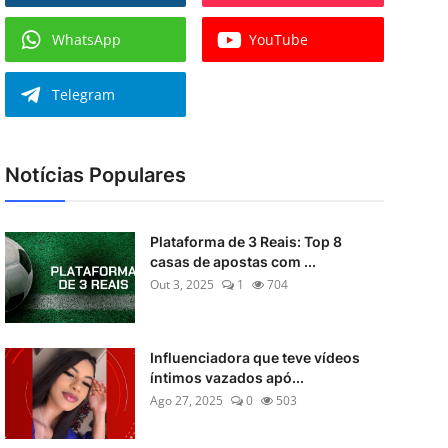
WhatsApp
YouTube
Telegram
Notícias Populares
Plataforma de 3 Reais: Top 8
casas de apostas com ...
Out 3, 2025
1
704
Influenciadora que teve vídeos
íntimos vazados apó...
Ago 27, 2025
0
503