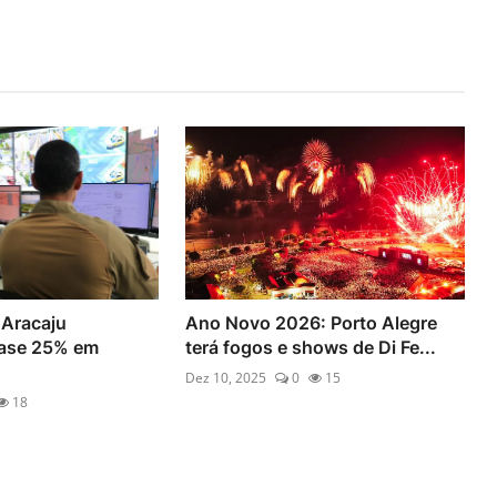
 Aracaju
Ano Novo 2026: Porto Alegre
ase 25% em
terá fogos e shows de Di Fe...
.
Dez 10, 2025
0
15
18