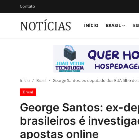
Contato
INÍCIO
BRASIL
ES
Login
Registrar
Início
Brasil
Esportes
Início
Brasil
George Santos: ex-deputado dos EUA filho de b
Brasil
Vales de Minas
George Santos: ex-de
Celebridades e Famosos
brasileiros é investig
Contato
apostas online
Galeria