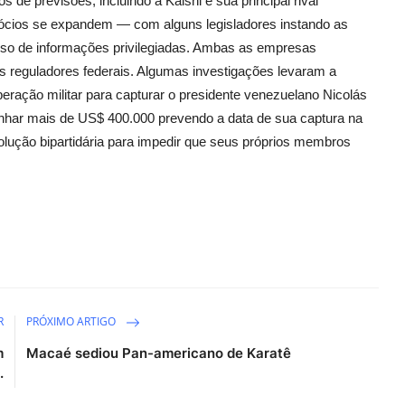
 de previsões, incluindo a Kalshi e sua principal rival
gócios se expandem — com alguns legisladores instando as
uso de informações privilegiadas. Ambas as empresas
s reguladores federais. Algumas investigações levaram a
eração militar para capturar o presidente venezuelano Nicolás
anhar mais de US$ 400.000 prevendo a data de sua captura na
ução bipartidária para impedir que seus próprios membros
R
PRÓXIMO ARTIGO
m
Macaé sediou Pan-americano de Karatê
.