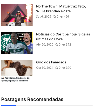
No The Town, Matuê traz Teto,
Wiu e Brandão e oste...
Set 6, 2025
0
456
Notícias do Coritiba hoje: Siga as
últimas do Coxa
Abr 20, 2026
0
372
Giro dos Famosos
Out 30, 2024
0
370
Postagens Recomendadas