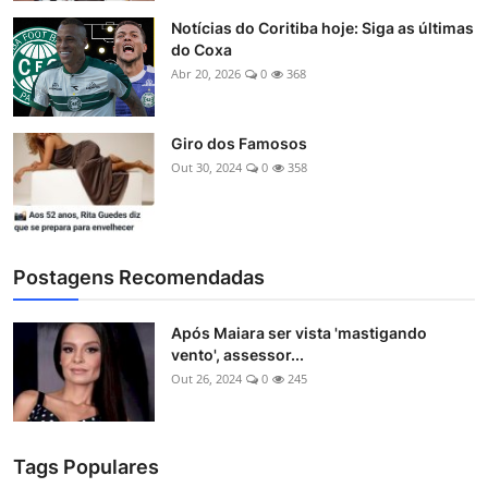
Notícias do Coritiba hoje: Siga as últimas
do Coxa
Abr 20, 2026
0
368
Giro dos Famosos
Out 30, 2024
0
358
Postagens Recomendadas
Após Maiara ser vista 'mastigando
vento', assessor...
Out 26, 2024
0
245
Tags Populares