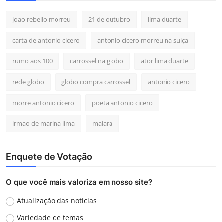
joao rebello morreu
21 de outubro
lima duarte
carta de antonio cicero
antonio cicero morreu na suiça
rumo aos 100
carrossel na globo
ator lima duarte
rede globo
globo compra carrossel
antonio cicero
morre antonio cicero
poeta antonio cicero
irmao de marina lima
maiara
Enquete de Votação
O que você mais valoriza em nosso site?
Atualização das notícias
Variedade de temas