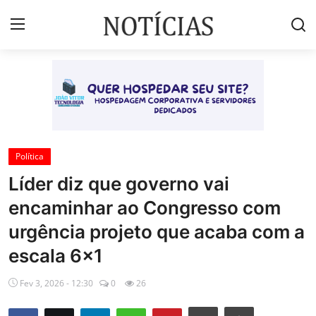
Login
Registrar
Início
Brasil
Política
Líder diz que governo vai
Esportes
encaminhar ao Congresso com
Vales de Minas
urgência projeto que acaba com a
Celebridades e Famosos
escala 6x1
Contato
Fev 3, 2026 - 12:30
0
26
Galeria