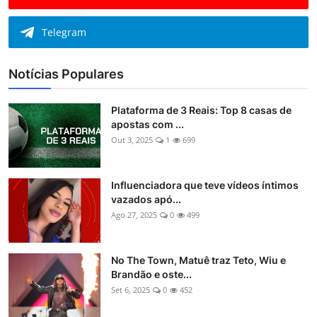
Telegram
Notícias Populares
Plataforma de 3 Reais: Top 8 casas de
apostas com ...
Out 3, 2025
1
699
Influenciadora que teve vídeos íntimos
vazados apó...
Ago 27, 2025
0
499
No The Town, Matuê traz Teto, Wiu e
Brandão e oste...
Set 6, 2025
0
452