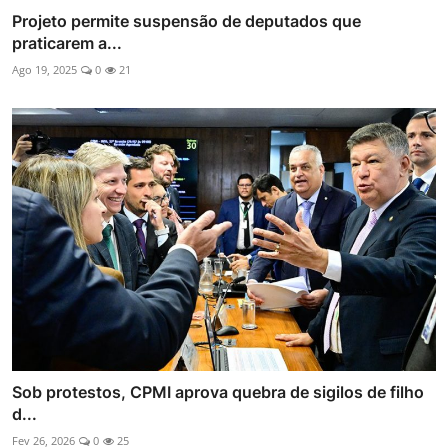
Projeto permite suspensão de deputados que
praticarem a...
Ago 19, 2025
0
21
Sob protestos, CPMI aprova quebra de sigilos de filho
d...
Fev 26, 2026
0
25