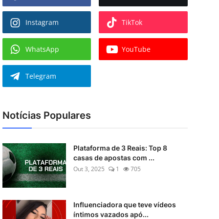
Instagram
TikTok
WhatsApp
YouTube
Telegram
Notícias Populares
Plataforma de 3 Reais: Top 8
casas de apostas com ...
Out 3, 2025
1
705
Influenciadora que teve vídeos
íntimos vazados apó...