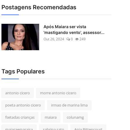
Postagens Recomendadas
Após Maiara ser vista
'mastigando vento', assessor...
Out 26, 2024
0
249
Tags Populares
antonio cicero
morre antonio cicero
poeta antonio cicero
irmao de marina lima
fsetadas crianças
maiara
colunamg
maiaraemaraisa
sabrina sato
Anja Bittencourt