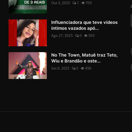
Out 3, 2025
1
705
Influenciadora que teve vídeos
íntimos vazados apó...
Ago 27, 2025
0
503
No The Town, Matuê traz Teto,
Wiu e Brandão e oste...
Set 6, 2025
0
456