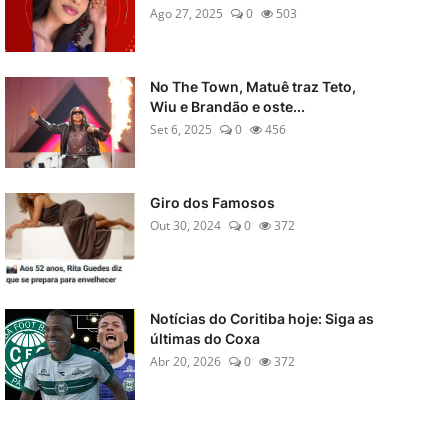
Ago 27, 2025
0
503
No The Town, Matuê traz Teto,
Wiu e Brandão e oste...
Set 6, 2025
0
456
Giro dos Famosos
Out 30, 2024
0
372
Notícias do Coritiba hoje: Siga as
últimas do Coxa
Abr 20, 2026
0
372