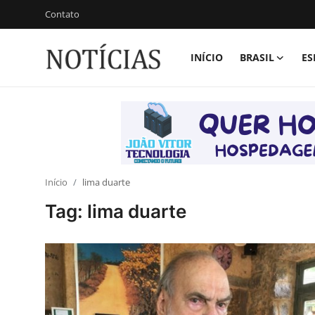
Contato
INÍCIO
BRASIL
ES
Login
Registrar
Início
Brasil
Esportes
Início
lima duarte
Tag: lima duarte
Vales de Minas
Celebridades e Famosos
Contato
Galeria