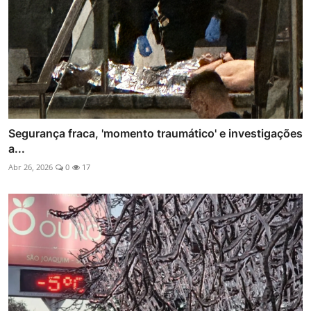
Segurança fraca, 'momento traumático' e investigações
a...
Abr 26, 2026
0
17