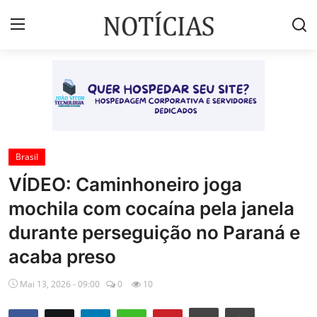
Login
Registrar
Início
Brasil
Brasil
VÍDEO: Caminhoneiro joga
Esportes
mochila com cocaína pela janela
Vales de Minas
durante perseguição no Paraná e
Celebridades e Famosos
acaba preso
Contato
Mai 13, 2026 - 09:00
0
10
Galeria