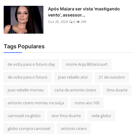
Após Maiara ser vista 'mastigando
vento', assessor...
Out 26, 2024
0
249
Tags Populares
de volta para o futuro day
morre Anja Bittencourt
de volta para o futuro
joao rebello ator
21 de outubro
joao rebello morreu
carta de antonio cicero
lima duarte
antonio cicero morreu na suiça
rumo aos 100
carrossel na globo
ator lima duarte
rede globo
globo compra carrossel
antonio cicero