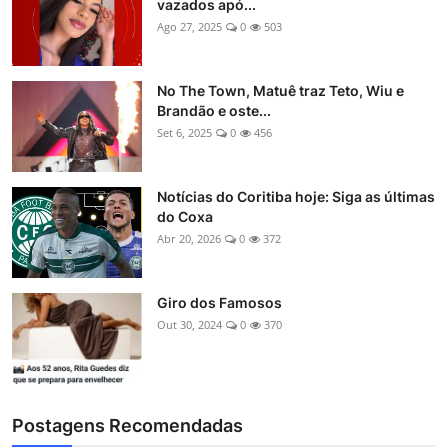
vazados apó...
Ago 27, 2025
0
503
No The Town, Matuê traz Teto, Wiu e
Brandão e oste...
Set 6, 2025
0
456
Notícias do Coritiba hoje: Siga as últimas
do Coxa
Abr 20, 2026
0
372
Giro dos Famosos
Out 30, 2024
0
370
Postagens Recomendadas