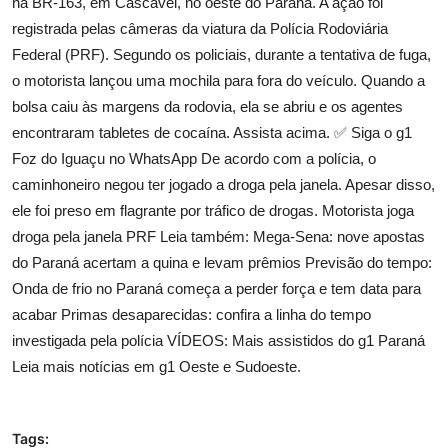
na BR-163, em Cascavel, no oeste do Paraná. A ação foi
registrada pelas câmeras da viatura da Polícia Rodoviária
Federal (PRF). Segundo os policiais, durante a tentativa de fuga,
o motorista lançou uma mochila para fora do veículo. Quando a
bolsa caiu às margens da rodovia, ela se abriu e os agentes
encontraram tabletes de cocaína. Assista acima. ✅ Siga o g1
Foz do Iguaçu no WhatsApp De acordo com a polícia, o
caminhoneiro negou ter jogado a droga pela janela. Apesar disso,
ele foi preso em flagrante por tráfico de drogas. Motorista joga
droga pela janela PRF Leia também: Mega-Sena: nove apostas
do Paraná acertam a quina e levam prêmios Previsão do tempo:
Onda de frio no Paraná começa a perder força e tem data para
acabar Primas desaparecidas: confira a linha do tempo
investigada pela polícia VÍDEOS: Mais assistidos do g1 Paraná
Leia mais notícias em g1 Oeste e Sudoeste.
Tags: