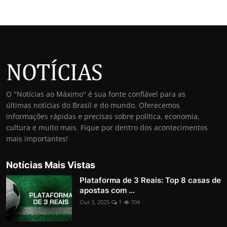
O "Notícias ao Máximo" é sua fonte confiável para as
últimas notícias do Brasil e do mundo. Oferecemos
informações rápidas e precisas sobre política, economia,
cultura e muito mais. Fique por dentro dos acontecimentos
mais importantes!
Notícias Mais Vistas
Plataforma de 3 Reais: Top 8 casas de
apostas com ...
Out 3, 2025
1
704