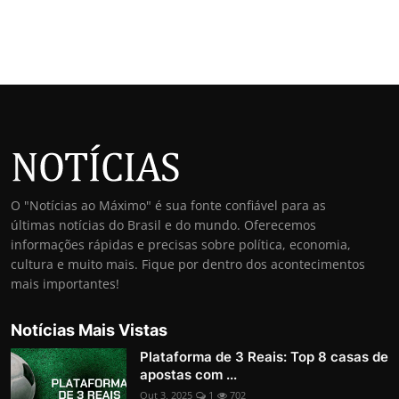
O "Notícias ao Máximo" é sua fonte confiável para as
últimas notícias do Brasil e do mundo. Oferecemos
informações rápidas e precisas sobre política, economia,
cultura e muito mais. Fique por dentro dos acontecimentos
mais importantes!
Notícias Mais Vistas
Plataforma de 3 Reais: Top 8 casas de
apostas com ...
Out 3, 2025
1
702