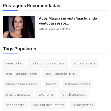
Postagens Recomendadas
Após Maiara ser vista 'mastigando
vento', assessor...
Out 26, 2024
0
248
Tags Populares
rede globo
globo compra carrossel
antonio cicero
morre antonio cicero
poeta antonio cicero
irmao de marina lima
maiara
fsetadas crianças
maiaraemaraisa
colunamg
Anja Bittencourt
sabrina sato
Anja Bittencourt atriz
nicola prattes