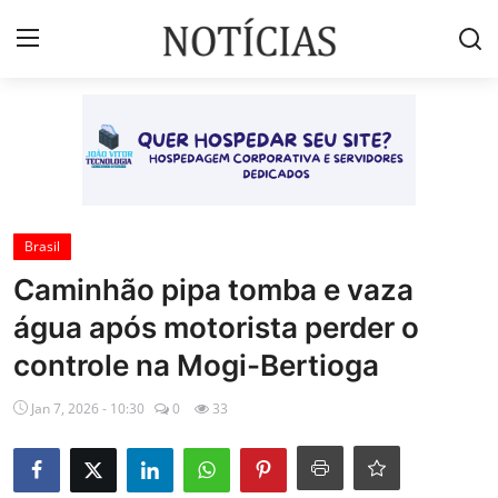
Login
Registrar
Início
Brasil
Brasil
Caminhão pipa tomba e vaza
Esportes
água após motorista perder o
Vales de Minas
controle na Mogi-Bertioga
Celebridades e Famosos
Jan 7, 2026 - 10:30
0
33
Contato
Galeria