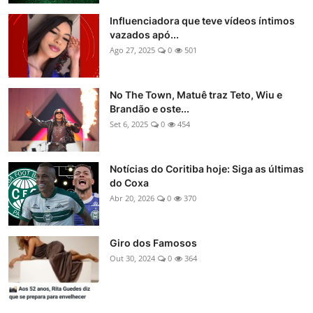
Influenciadora que teve vídeos íntimos
vazados apó...
Ago 27, 2025
0
501
No The Town, Matuê traz Teto, Wiu e
Brandão e oste...
Set 6, 2025
0
454
Notícias do Coritiba hoje: Siga as últimas
do Coxa
Abr 20, 2026
0
370
Giro dos Famosos
Out 30, 2024
0
364