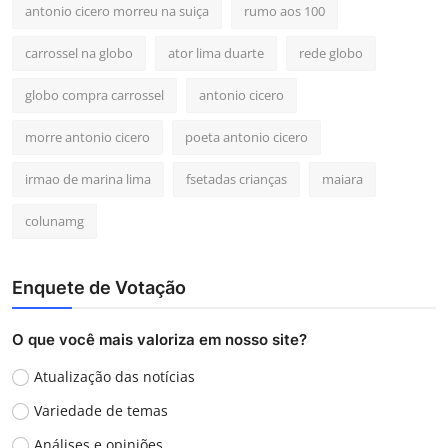
antonio cicero morreu na suiça
rumo aos 100
carrossel na globo
ator lima duarte
rede globo
globo compra carrossel
antonio cicero
morre antonio cicero
poeta antonio cicero
irmao de marina lima
fsetadas crianças
maiara
colunamg
Enquete de Votação
O que você mais valoriza em nosso site?
Atualização das notícias
Variedade de temas
Análises e opiniões