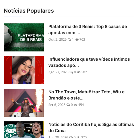
Notícias Populares
Plataforma de 3 Reais: Top 8 casas de
apostas com ...
Out 3, 2025
1
703
Influenciadora que teve vídeos íntimos
vazados apó...
Ago 27, 2025
0
502
No The Town, Matuê traz Teto, Wiu e
Brandão e oste...
Set 6, 2025
0
454
Notícias do Coritiba hoje: Siga as últimas
do Coxa
Abr 20, 2026
0
370