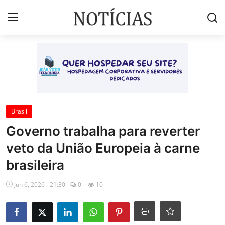
Login
Registrar
Início
Brasil
Brasil
Governo trabalha para reverter
Esportes
veto da União Europeia à carne
Vales de Minas
brasileira
Celebridades e Famosos
Jun 6, 2026 - 21:30
0
10
Contato
Galeria