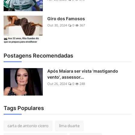
Giro dos Famosos
Out 30, 2024
0
367
Postagens Recomendadas
Após Maiara ser vista 'mastigando
vento', assessor...
Out 26, 2024
0
248
Tags Populares
carta de antonio cicero
lima duarte