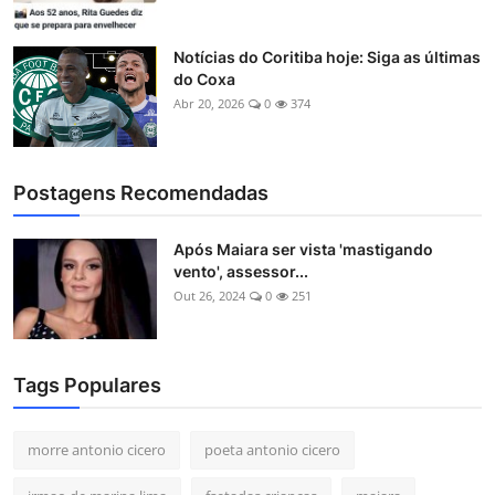
Notícias do Coritiba hoje: Siga as últimas
do Coxa
Abr 20, 2026
0
374
Postagens Recomendadas
Após Maiara ser vista 'mastigando
vento', assessor...
Out 26, 2024
0
251
Tags Populares
morre antonio cicero
poeta antonio cicero