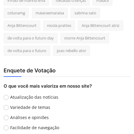
irmao de marina lima
fsetadas crianças
maiara
colunamg
maiaraemaraisa
sabrina sato
Anja Bittencourt
nicola prattes
Anja Bittencourt atriz
de volta para o futuro day
morre Anja Bittencourt
de volta para o futuro
joao rebello ator
Enquete de Votação
O que você mais valoriza em nosso site?
Atualização das notícias
Variedade de temas
Análises e opiniões
Facilidade de navegação