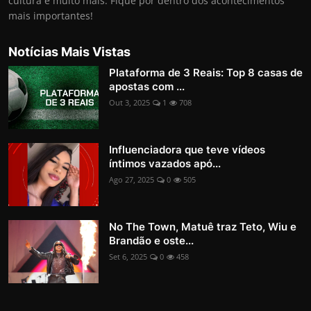
cultura e muito mais. Fique por dentro dos acontecimentos
mais importantes!
Notícias Mais Vistas
Plataforma de 3 Reais: Top 8 casas de
apostas com ...
Out 3, 2025
1
708
Influenciadora que teve vídeos
íntimos vazados apó...
Ago 27, 2025
0
505
No The Town, Matuê traz Teto, Wiu e
Brandão e oste...
Set 6, 2025
0
458