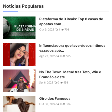
Notícias Populares
Plataforma de 3 Reais: Top 8 casas de
apostas com ...
Out 3, 2025
1
708
Influenciadora que teve vídeos íntimos
vazados apó...
Ago 27, 2025
0
505
No The Town, Matuê traz Teto, Wiu e
Brandão e oste...
Set 6, 2025
0
458
Giro dos Famosos
Out 30, 2024
0
374