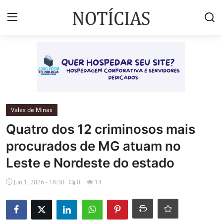
Login
Registrar
Início
Brasil
Vales de Minas
Quatro dos 12 criminosos mais
Esportes
procurados de MG atuam no
Vales de Minas
Leste e Nordeste do estado
Celebridades e Famosos
Jun 1, 2026 - 18:30
0
14
Contato
Galeria