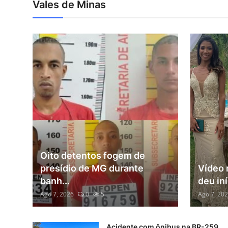
Vales de Minas
Oito detentos fogem de
presídio de MG durante
Vídeo 
banh...
deu iní
Ago 7, 2026
0
5
Ago 7, 20
Acidente com ônibus na BR-259