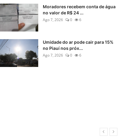
Moradores recebem conta de água
no valor de R$ 24 ...
Ago 7, 2026
0
6
Umidade do ar pode cair para 15%
no Piauí nos próx...
Ago 7, 2026
0
6