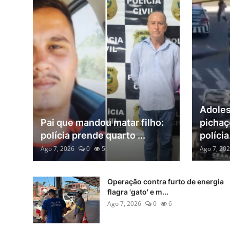
Adole
Pai que mandou matar filho:
pichaç
polícia prende quarto ...
polícia.
Ago 7, 2026
0
5
Ago 7, 20
Operação contra furto de energia
flagra 'gato' e m...
Ago 7, 2026
0
6