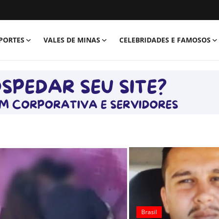
PORTES
VALES DE MINAS
CELEBRIDADES E FAMOSOS
stra o shape na web: "Rumo aos 100"
ando vento', assessoria revela real estado de saúde da cantora
 de 'Êta Mundo Bom!', aos 72 anos
ia investiga hipótese de acerto de contas
Brasil
el’ após contratar atores do SBT