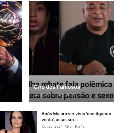
Giro dos Famosos
Out 30, 2024
0
230
Após Maiara ser vista 'mastigando
vento', assessor...
Out 26, 2024
0
248