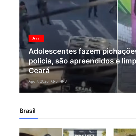
Antônio Cícero, poeta e comp
Giro dos Famosos
Giro dos Famosos
Esportes
Jair Ventura provoca Odair H
eliminação do Athletico: “Estu
Ago 7, 2026
0
4
Brasil