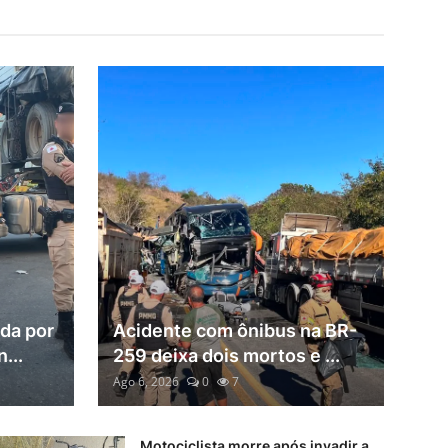
ada por
Acidente com ônibus na BR-
...
259 deixa dois mortos e ...
Ago 6, 2026
0
7
Motociclista morre após invadir a