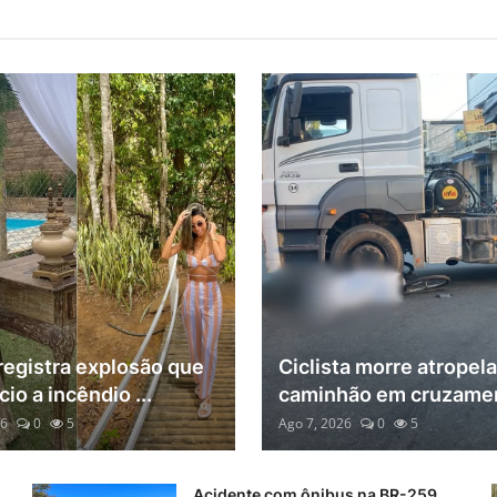
registra explosão que
Ciclista morre atropel
cio a incêndio ...
caminhão em cruzamen
26
0
5
Ago 7, 2026
0
5
Acidente com ônibus na BR-259