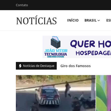
Contato
INÍCIO
BRASIL
ES
Login
Registrar
Início
Brasil
Esportes
Giro dos Famosos
Notícias de Destaque
Giro dos Famosos
Vales de Minas
Aos 94 anos, Lima Duarte mo
Celebridades e Famosos
Após Maiara ser vista 'mastig
Morre atriz Anja Bittencourt,
Contato
Morte de ex-ator mirim: políc
Galeria
Globo compra novela ‘Carross