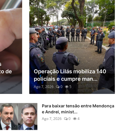
s
zo de
Operação Lilás mobiliza 140
policiais e cumpre man...
Ago 7, 2026
0
5
Para baixar tensão entre Mendonça
e Andrei, minist...
Ago 7, 2026
0
4