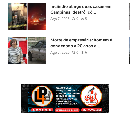
Incêndio atinge duas casas em
Campinas, destrói cô...
Ago 7, 2026
0
5
Morte de empresária: homem é
condenado a 20 anos d...
Ago 7, 2026
0
6