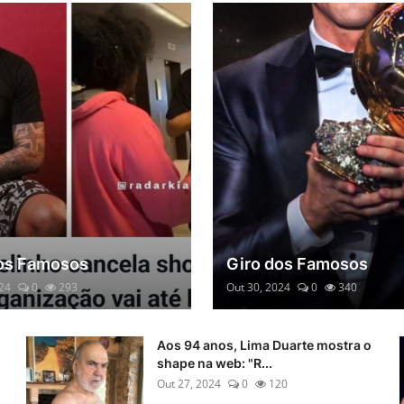
os Famosos
Giro dos Famosos
024
0
293
Out 30, 2024
0
340
Aos 94 anos, Lima Duarte mostra o
shape na web: "R...
Out 27, 2024
0
120