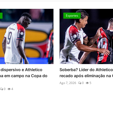
Esportes
Líder do Athletico manda
Em noite de um Santos pec
ós eliminação na Copa...
Athletico é humilhado pelo 
0
5
Ago 7, 2026
0
6