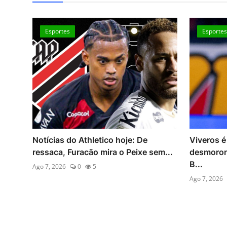
Esportes
Esportes
Viveros é dispersivo e Athletico
Soberba? 
em...
desmorona em campo na Copa do
recado ap
B...
Ago 7, 2026
Ago 7, 2026
0
4