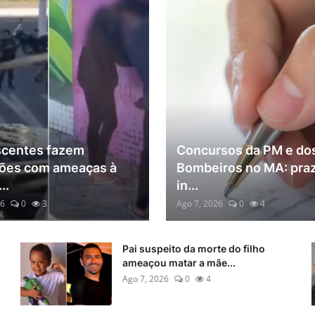
scentes fazem
Concursos da PM e do
ões com ameaças à
Bombeiros no MA: pra
..
in...
26
0
3
Ago 7, 2026
0
4
Pai suspeito da morte do filho
ameaçou matar a mãe...
Ago 7, 2026
0
4