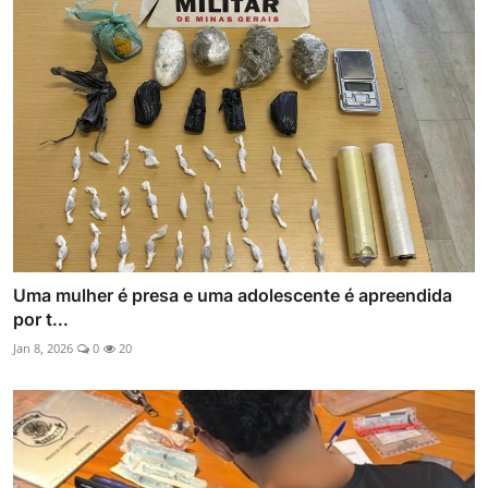
Uma mulher é presa e uma adolescente é apreendida
por t...
Jan 8, 2026
0
20