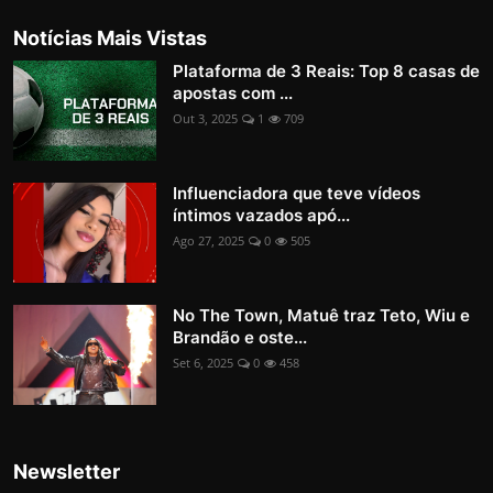
Notícias Mais Vistas
Plataforma de 3 Reais: Top 8 casas de
apostas com ...
Out 3, 2025
1
709
Influenciadora que teve vídeos
íntimos vazados apó...
Ago 27, 2025
0
505
No The Town, Matuê traz Teto, Wiu e
Brandão e oste...
Set 6, 2025
0
458
Newsletter