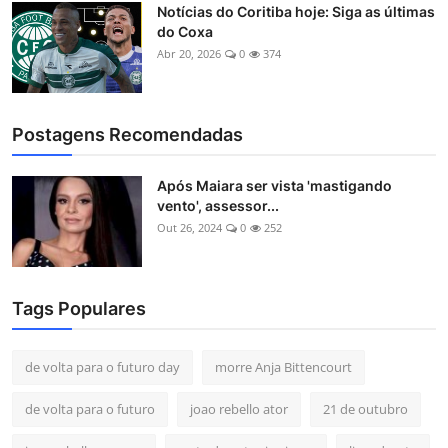
Notícias do Coritiba hoje: Siga as últimas
do Coxa
Abr 20, 2026
0
374
Postagens Recomendadas
Após Maiara ser vista 'mastigando
vento', assessor...
Out 26, 2024
0
252
Tags Populares
de volta para o futuro day
morre Anja Bittencourt
de volta para o futuro
joao rebello ator
21 de outubro