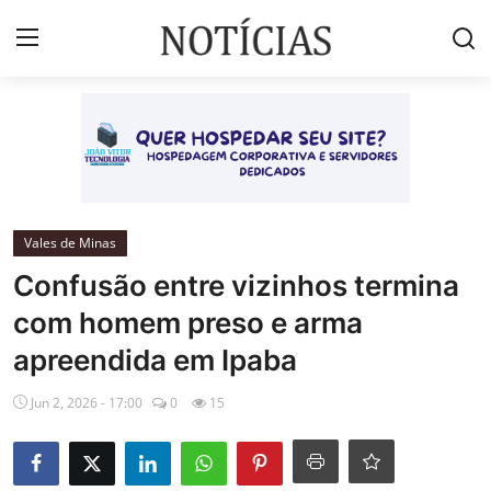
Login
Registrar
Início
Brasil
Vales de Minas
Confusão entre vizinhos termina
Esportes
com homem preso e arma
Vales de Minas
apreendida em Ipaba
Celebridades e Famosos
Jun 2, 2026 - 17:00
0
15
Contato
Galeria