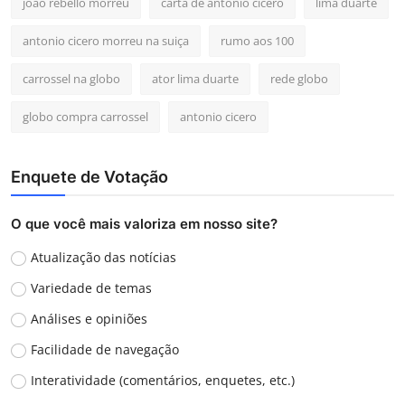
joao rebello morreu
carta de antonio cicero
lima duarte
antonio cicero morreu na suiça
rumo aos 100
carrossel na globo
ator lima duarte
rede globo
globo compra carrossel
antonio cicero
Enquete de Votação
O que você mais valoriza em nosso site?
Atualização das notícias
Variedade de temas
Análises e opiniões
Facilidade de navegação
Interatividade (comentários, enquetes, etc.)