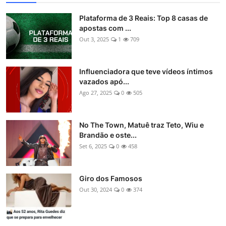
Plataforma de 3 Reais: Top 8 casas de
apostas com ...
Out 3, 2025
1
709
Influenciadora que teve vídeos íntimos
vazados apó...
Ago 27, 2025
0
505
No The Town, Matuê traz Teto, Wiu e
Brandão e oste...
Set 6, 2025
0
458
Giro dos Famosos
Out 30, 2024
0
374