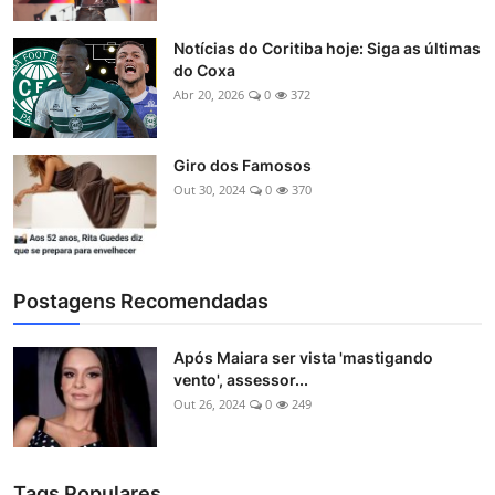
Notícias do Coritiba hoje: Siga as últimas
do Coxa
Abr 20, 2026
0
372
Giro dos Famosos
Out 30, 2024
0
370
Postagens Recomendadas
Após Maiara ser vista 'mastigando
vento', assessor...
Out 26, 2024
0
249
Tags Populares