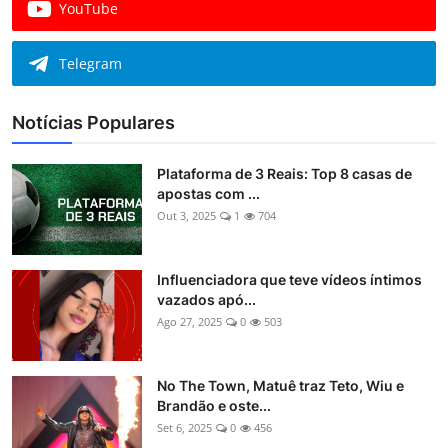
YouTube
Telegram
Notícias Populares
Plataforma de 3 Reais: Top 8 casas de
apostas com ...
Out 3, 2025
1
704
Influenciadora que teve vídeos íntimos
vazados apó...
Ago 27, 2025
0
503
No The Town, Matuê traz Teto, Wiu e
Brandão e oste...
Set 6, 2025
0
456