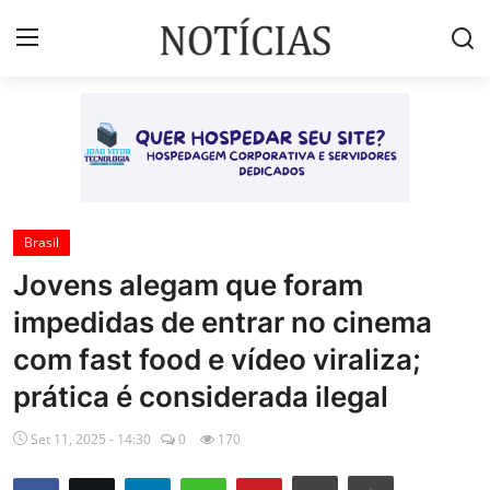
Login
Registrar
Início
Brasil
Brasil
Jovens alegam que foram
Esportes
impedidas de entrar no cinema
Vales de Minas
com fast food e vídeo viraliza;
Celebridades e Famosos
prática é considerada ilegal
Contato
Set 11, 2025 - 14:30
0
170
Galeria