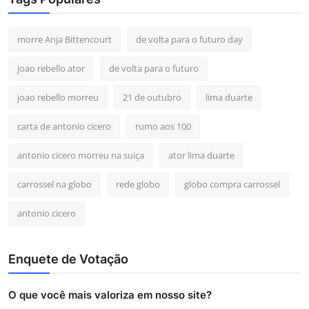
morre Anja Bittencourt
de volta para o futuro day
joao rebello ator
de volta para o futuro
joao rebello morreu
21 de outubro
lima duarte
carta de antonio cicero
rumo aos 100
antonio cicero morreu na suiça
ator lima duarte
carrossel na globo
rede globo
globo compra carrossel
antonio cicero
Enquete de Votação
O que você mais valoriza em nosso site?